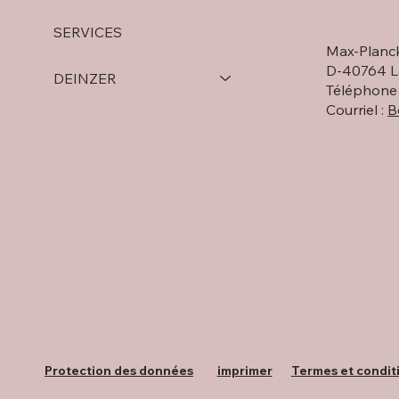
SERVICES
Visite HL D
60 ANS DE LA FÊTE D'ÉTÉ
Max-Planck
DEINZER
D-40764 L
DEINZER
Téléphone 
Courriel :
B
Protection des données
imprimer
Termes et condit