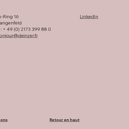
isplay DEINZER
Deinzer à FIBO avec ESN e
-Ring 16
LinkedIn
plus encore
angenfeld
: + 49 (0) 2173 399 88 0
onjour@deinzer.fr
Retour en haut
ions