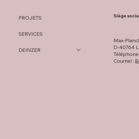
Siège socia
PROJETS
SERVICES
60 ANS DE LA FÊTE D'ÉTÉ
Changement
Max-Planck
DEINZER
direction c
D-40764 L
DEINZER
GmbH
Téléphone 
Courriel :
B