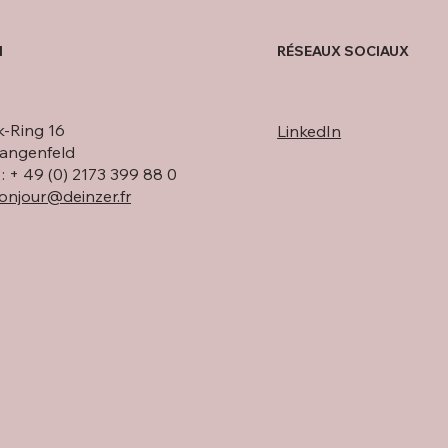
RÉSEAUX SOCIAUX
l
Visite HL Display DEINZER
 stratégique de
-Ring 16
LinkedIn
hez DEINZER
angenfeld
: + 49 (0) 2173 399 88 0
onjour@deinzer.fr