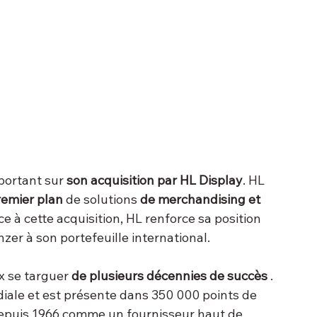
portant sur 
son acquisition par
HL Display
. HL 
remier plan
 de solutions 
de merchandising et 
âce à cette acquisition, HL renforce sa position 
nzer à son portefeuille international.
 se targuer 
de plusieurs décennies de succès
 . 
iale et est présente dans 350 000 points de 
depuis 1966 comme un fournisseur haut de 