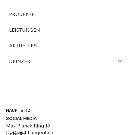
PROJEKTE
LEISTUNGEN
HL Display zu Gast bei DEINZER
AKTUELLES
DEINZER
HAUPTSITZ
SOCIAL MEDIA
Max-Planck-Ring 16
D-40764 Langenfeld
LinkedIn