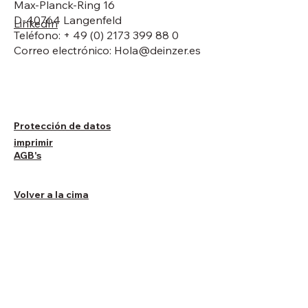
Max-Planck-Ring 16
D-40764 Langenfeld
LinkedIn
Teléfono: + 49 (0) 2173 399 88 0
Correo electrónico:
Hola@deinzer.es
Protección de datos
imprimir
AGB's
Volver a la cima