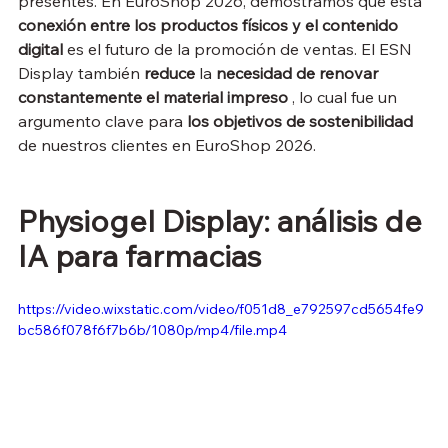
presentes. En EuroShop 2026, demostramos que esta 
conexión entre los productos físicos y el contenido 
digital
 es el futuro de la promoción de ventas. El ESN 
Display también 
reduce
 la 
necesidad de renovar 
constantemente el material impreso
 , lo cual fue un 
argumento clave para 
los objetivos de sostenibilidad
de nuestros clientes en EuroShop 2026.
Physiogel Display: análisis de 
IA para farmacias
https://video.wixstatic.com/video/f051d8_e792597cd5654fe9
bc586f078f6f7b6b/1080p/mp4/file.mp4