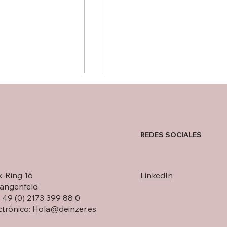
REDES SOCIALES
HL Display visita DEINZER
iderazgo
-Ring 16
LinkedIn
o en DEINZER
angenfeld
+ 49 (0) 2173 399 88 0
ctrónico:
Hola@deinzer.es