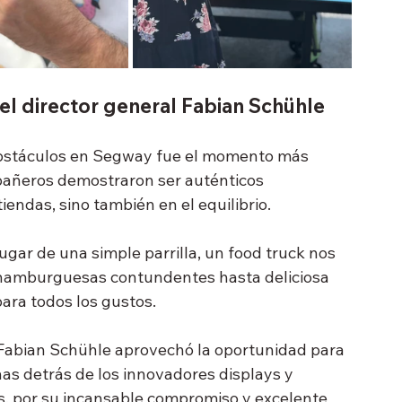
del director general Fabian Schühle
 obstáculos en Segway fue el momento más 
mpañeros demostraron ser auténticos 
iendas, sino también en el equilibrio.
 lugar de una simple parrilla, un food truck nos 
 hamburguesas contundentes hasta deliciosa 
ara todos los gustos.
Fabian Schühle aprovechó la oportunidad para 
nas detrás de los innovadores displays y 
, por su incansable compromiso y excelente 