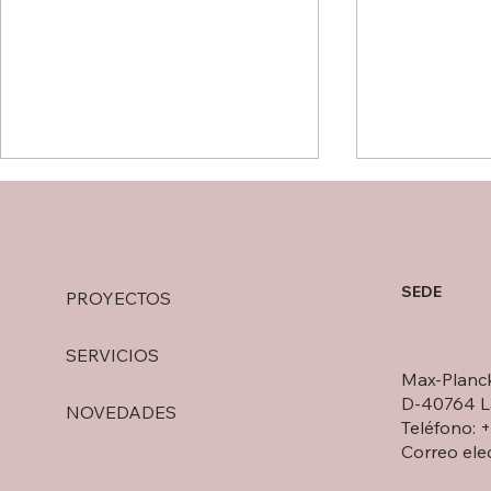
SEDE
PROYECTOS
SERVICIOS
60 AÑOS DE LA FIESTA DE
Cambio de l
Max-Planck
VERANO DE DEINZER
estratégic
D-40764 L
NOVEDADES
GmbH
Teléfono: 
Correo ele