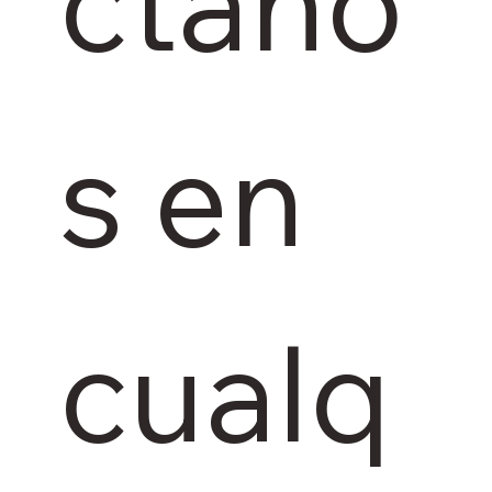
ctano
s en 
cualq