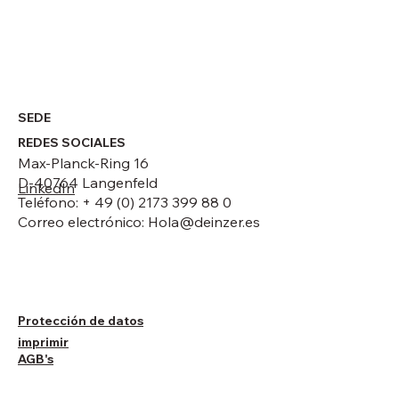
SEDE
REDES SOCIALES
Max-Planck-Ring 16
D-40764 Langenfeld
LinkedIn
Teléfono: + 49 (0) 2173 399 88 0
Correo electrónico:
Hola@deinzer.es
Protección de datos
imprimir
AGB's