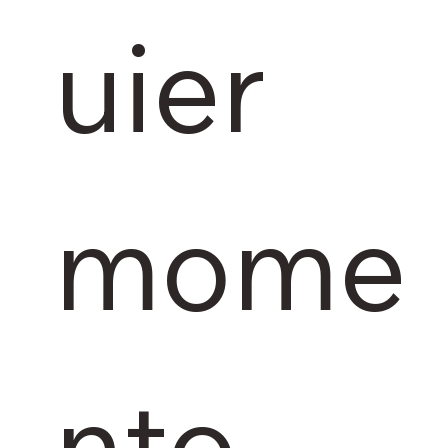
uier 
mome
nto