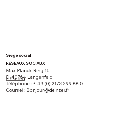
chez DEINZER GmbH
Siège social
RÉSEAUX SOCIAUX
Max-Planck-Ring 16
D-40764 Langenfeld
LinkedIn
Téléphone : + 49 (0) 2173 399 88 0
Courriel :
Bonjour@deinzer.fr