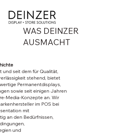
WAS DEINZER
AUSMACHT
ichte
und seit dem für Qualität,
rlässigkeit stehend, bietet
ertige Permanentdisplays,
en sowie seit einigen Jahren
re-Media-Konzepte an. Wir
arkenhersteller im POS bei
sentation mit
ig an den Bedürfnissen,
ingungen,
egien und