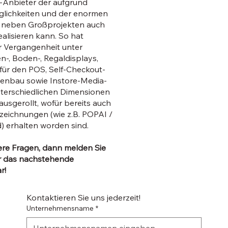
e-Anbieter der aufgrund
lichkeiten und der enormen
e neben Großprojekten auch
ealisieren kann. So hat
 Vergangenheit unter
-, Boden-, Regaldisplays,
ür den POS, Self-Checkout-
enbau sowie Instore-Media-
terschiedlichen Dimensionen
ausgerollt, wofür bereits auch
eichnungen (wie z.B. POPAI /
 erhalten worden sind.
ere Fragen, dann melden Sie
r das nachstehende
r!
Kontaktieren Sie uns jederzeit!
Unternehmensname
*