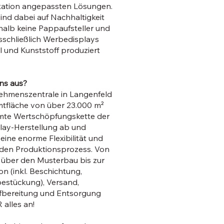
kation angepassten Lösungen.
ind dabei auf Nachhaltigkeit
halb keine Pappaufsteller und
sschließlich Werbedisplays
l und Kunststoff produziert
ns aus?
ehmenszentrale in Langenfeld
mtfläche von über 23.000 m²
mte Wertschöpfungskette der
ay-Herstellung ab und
eine enorme Flexibilität und
 den Produktionsprozess. Von
 über den Musterbau bis zur
n (inkl. Beschichtung,
estückung), Versand,
Aufbereitung und Entsorgung
alles an!